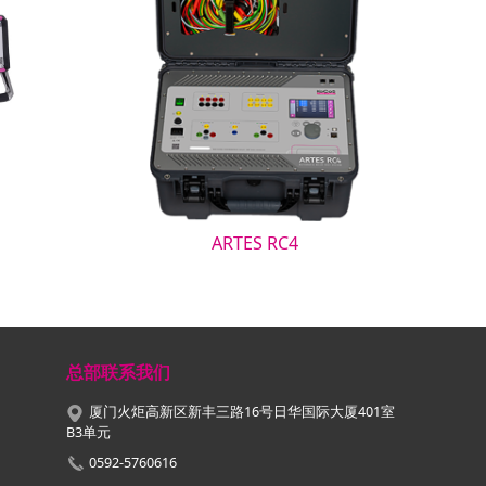
ARTES RC4
总部联系我们
厦门火炬高新区新丰三路16号日华国际大厦401室
B3单元
0592-5760616